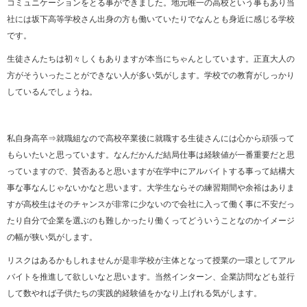
コミュニケーションをとる事ができました。地元唯一の高校という事もあり当
社には坂下高等学校さん出身の方も働いていたりでなんとも身近に感じる学校
です。
生徒さんたちは初々しくもありますが本当にちゃんとしています。正直大人の
方がそういったことができない人が多い気がします。学校での教育がしっかり
しているんでしょうね。
私自身高卒⇒就職組なので高校卒業後に就職する生徒さんには心から頑張って
もらいたいと思っています。なんだかんだ結局仕事は経験値が一番重要だと思
っていますので、賛否あると思いますが在学中にアルバイトする事って結構大
事な事なんじゃないかなと思います。大学生ならその練習期間や余裕はありま
すが高校生はそのチャンスが非常に少ないので会社に入って働く事に不安だっ
たり自分で企業を選ぶのも難しかったり働くってどういうことなのかイメージ
の幅が狭い気がします。
リスクはあるかもしれませんが是非学校が主体となって授業の一環としてアル
バイトを推進して欲しいなと思います。当然インターン、企業訪問なども並行
して数やれば子供たちの実践的経験値をかなり上げれる気がします。