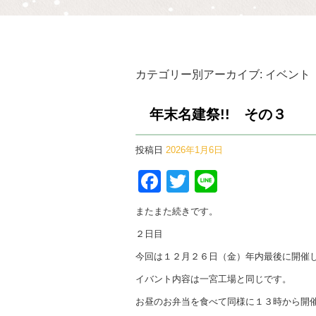
カテゴリー別アーカイブ:
イベント
年末名建祭!! その３
投稿日
2026年1月6日
Facebook
Twitter
Line
またまた続きです。
２日目
今回は１２月２６日（金）年内最後に開催
イバント内容は一宮工場と同じです。
お昼のお弁当を食べて同様に１３時から開